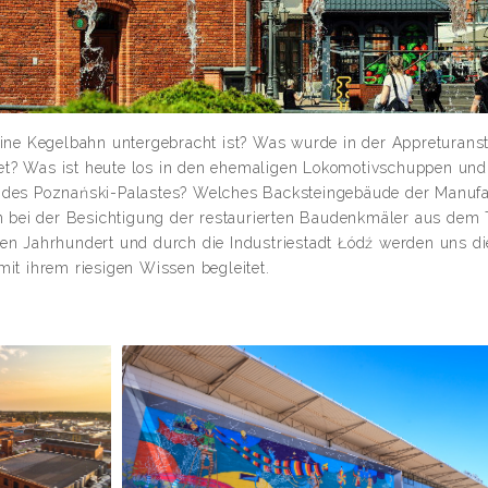
 eine Kegelbahn untergebracht ist? Was wurde in der Appreturans
t? Was ist heute los in den ehemaligen Lokomotivschuppen und 
e des Poznański-Palastes? Welches Backsteingebäude der Manufak
ei der Besichtigung der restaurierten Baudenkmäler aus dem Tex
ten Jahrhundert und durch die Industriestadt Łódź werden uns di
it ihrem riesigen Wissen begleitet.