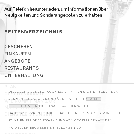
Auf Telefon herunterladen, um Informationen über
Neuigkeiten und Sonderangeboten zu erhalten
SEITENVERZEICHNIS
GESCHEHEN
EINKAUFEN
ANGEBOTE
RESTAURANTS
UNTERHALTUNG
PLAN
DIESE SEITE BENUTZT COOKIES. ERFAHREN SIE MEHR ÜBER DEN
GESCHENKKARTE
VERWENDUNGSZWECK UND ÄNDERN SIE DIE
COOKIE-
WIE KOMMT MAN ZUR
MANUFAKTURA?
EINSTELLUNGEN
IM BROWSER AUF DER WEBSITE
DIENSTLEISTUNGEN
DATENSCHUTZRICHTLINIE. DURCH DIE NUTZUNG DIESER WEBSITE
STIMMEN SIE DER VERWENDUNG VON COOKIES GEMÄSS DEN A
KTUELLEN BROWSEREINSTELLUNGEN ZU.