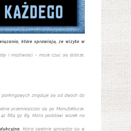
iązania, które sprawiają, że wizyta w
eby i możliwości – może czuć się dobrze,
ef parkingowych znajduje się od dwóch do
dnie przemieszczać się po Manufakturze.
u 42 664 92 89, która podstawi wózek na
ndukcyjna
, która świetnie sprawdza się w