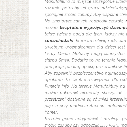
Manufaktura to miejsce szczególnie lubia
rozumie potrzeby tej grupy odwiedzają
spokojnie zrobić zakupy. Aby wspólne chwi
Na zmotoryzowanych rodziców czekają
można
bezpłatnie wypożyczyć dziecię
także świetna opcja dla tych, którzy ni
samochodziki
, które umożliwią rodzicom
Świetnym urozmaiceniem dla dzieci jes
Leroy Merlin. Maluchy mogą skorzystać
sklepu Smyk. Dodatkowo na terenie Manu
pod profesjonalną opieką pracowników. Prze
Aby zapewnić bezpieczeństwo najmłodsz
opiekuna. To świetne rozwiązanie dla ro
Punkcie Info. Na terenie Manufaktury na
można nakarmić niemowlę, skorzystać z
przestrzeni dostępne są również krzesełk
piętrze przy markecie Auchan, natomiast
Yorker).
Szeroka gama udogodnień i atrakcji spr
zrobić zakupy czy odpocz
, ma
ąć przy kawie