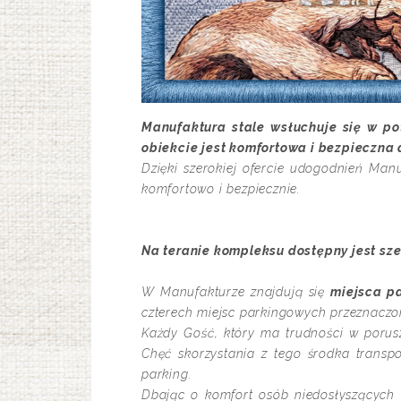
Manufaktura stale wsłuchuje się w po
obiekcie jest komfortowa i bezpieczna 
Dzięki szerokiej ofercie udogodnień Man
komfortowo i bezpiecznie.
Na teranie kompleksu dostępny jest sz
W Manufakturze znajdują się
miejsca p
czterech miejsc parkingowych przeznaczon
Każdy Gość, który ma trudności w porus
Chęć skorzystania z tego środka transp
parking.
Dbając o komfort osób niedosłyszących 