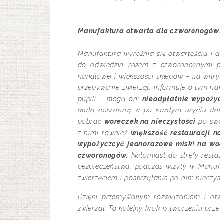
Manufaktura otwarta dla czworonogów
Manufaktura wyróżnia się otwartością i d
do odwiedzin razem z czworonożnymi pr
handlowej i większości sklepów – na witr
przebywanie zwierząt, informuje o tym na
pupili – mogą oni
nieodpłatnie wypoży
matą ochronną, a po każdym użyciu dok
pobrać
woreczek na nieczystości
po swo
z nimi również
większość restauracji n
wypożyczcyć jednorazowe miski na w
czworonogów.
Natomiast do strefy resta
bezpieczeństwa, podczas wizyty w Manuf
zwierzęciem i posprzątanie po nim nieczy
Dzięki przemyślanym rozwiązaniom i ot
zwierząt. To kolejny krok w tworzeniu prz