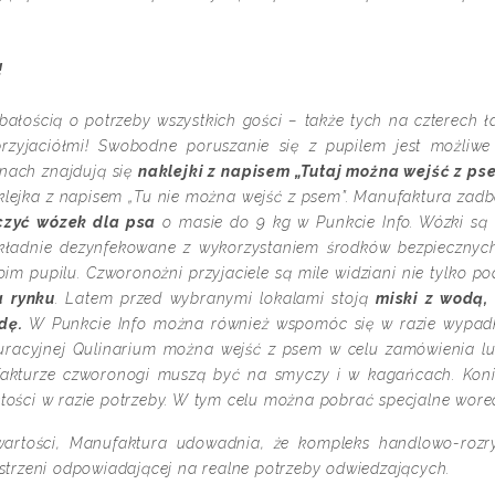
!
bałością o potrzeby wszystkich gości – także tych na czterech
zyjaciółmi! Swobodne poruszanie się z pupilem jest możliwe
ynach znajdują się
naklejki z napisem „Tutaj można wejść z ps
klejka z napisem „Tu nie można wejść z psem”. Manufaktura zadba
czyć wózek dla psa
o masie do 9 kg w Punkcie Info. Wózki są
ładnie dezynfekowane z wykorzystaniem środków bezpiecznych 
im pupilu. Czworonożni przyjaciele są mile widziani nie tylko 
a rynku
. Latem przed wybranymi lokalami stoją
miski z wodą,
odę.
W Punkcie Info można również wspomóc się w razie wypad
uracyjnej Qulinarium można wejść z psem w celu zamówienia lu
akturze czworonogi muszą być na smyczy i w kagańcach. Konie
stości w razie potrzeby. W tym celu można pobrać specjalne worec
wartości, Manufaktura udowadnia, że kompleks handlowo-roz
estrzeni odpowiadającej na realne potrzeby odwiedzających.