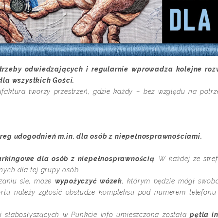
trzeby odwiedzających i regularnie wprowadza kolejne rozw
dla wszystkich Gości.
ufaktura tworzy przestrzeń, gdzie każdy – bez względu na potrz
ereg udogodnień m.in. dla osób z niepełnosprawnościami.
arkingowe dla osób z niepełnosprawnością
. W każdej ze str
ych dla tej grupy osób.
zaniu się, może
wypożyczyć wózek
, którym będzie mógł swobo
ortu należy zgłosić obsłudze kompleksu pod numerem telefon
i słabosłyszących w Punkcie Info umieszczona została
pętla i