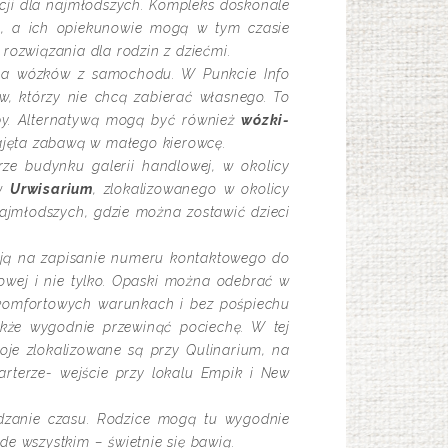
kcji dla najmłodszych. Kompleks doskonale
ę, a ich opiekunowie mogą w tym czasie
rozwiązania dla rodzin z dziećmi.
a wózków z samochodu. W Punkcie Info
w, którzy nie chcą zabierać własnego. To
zeby. Alternatywą mogą być również
wózki-
zajęta zabawą w małego kierowcę.
rze budynku galerii handlowej, w okolicy
aw
Urwisarium
, zlokalizowanego w okolicy
ajmłodszych, gdzie można zostawić dzieci
ają na zapisanie numeru kontaktowego do
owej i nie tylko. Opaski można odebrać w
 komfortowych warunkach i bez pośpiechu
kże wygodnie przewinąć pociechę. W tej
koje zlokalizowane są przy Qulinarium, na
arterze- wejście przy lokalu Empik i New
ędzanie czasu. Rodzice mogą tu wygodnie
de wszystkim – świetnie się bawią.