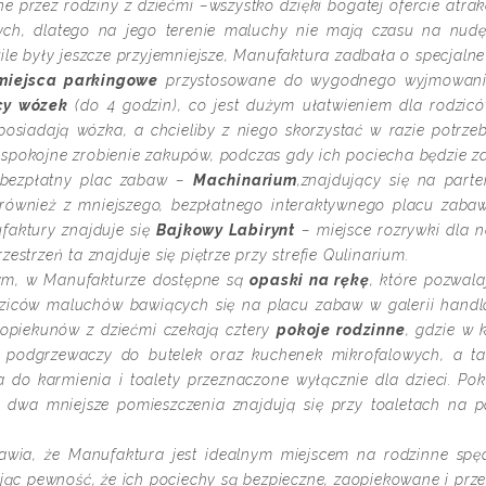
ne przez rodziny z dziećmi –wszystko dzięki bogatej ofercie atra
cych, dlatego na jego terenie maluchy nie mają czasu na nud
le były jeszcze przyjemniejsze, Manufaktura zadbała o specjalne 
miejsca parkingowe
przystosowane do wygodnego wyjmowani
cy wózek
(do 4 godzin), co jest dużym ułatwieniem dla rodzicó
e posiadają wózka, a chcieliby z niego skorzystać w razie potr
 spokojne zrobienie zakupów, podczas gdy ich pociecha będzie 
t bezpłatny plac zabaw –
Machinarium
,znajdujący się na parte
 również z mniejszego, bezpłatnego interaktywnego placu zab
faktury znajduje się
Bajkowy Labirynt
– miejsce rozrywki dla n
strzeń ta znajduje się piętrze przy strefie Qulinarium.
ym, w Manufakturze dostępne są
opaski na rękę
, które pozwal
dziców maluchów bawiących się na placu zabaw w galerii handl
 opiekunów z dziećmi czekają cztery
pokoje rodzinne
, gdzie w
 podgrzewaczy do butelek oraz kuchenek mikrofalowych, a ta
a do karmienia i toalety przeznaczone wyłącznie dla dzieci. Po
 dwa mniejsze pomieszczenia znajdują się przy toaletach na p
awia, że Manufaktura jest idealnym miejscem na rodzinne sp
jąc pewność, że ich pociechy są bezpieczne, zaopiekowane i prze