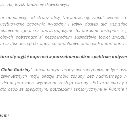
ilość zbędnych bodźców dźwiękowych.
erii handlowej, od strony ulicy Drewnowskiej, zlokalizowane s
 usytuowanie zapewnia wygodny i łatwy dostęp dla wszystkic
ojektowane zgodnie z obowiązującymi standardami dostępności, 
lnych potrzebach.W bezpośrednim sąsiedztwie toalet znajdu
 i szybki dostęp do wody, co dodatkowo podnosi komfort korzysta
 stara się wyjść naprzeciw potrzebom osób w spektrum autyzm
„
Ciche Godziny
”, dzięki którym osoby neuroatypowe, w tym os
zewnętrznych mają okazję zrobić zakupy bez nadmiernego 
uzyka w pasażach, wyłączone zostają ekrany LED oraz ekrany r
dla osób ze specjalnymi potrzebami sensorycznymi w Punkcie 
iećmi