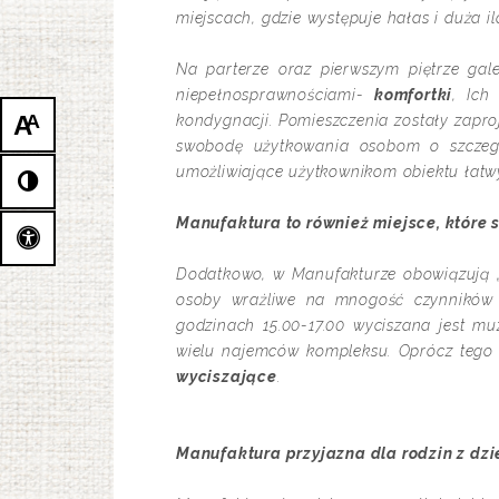
miejscach, gdzie występuje hałas i duża 
Na parterze oraz pierwszym piętrze gal
niepełnosprawnościami-
komfortki
, Ich
A
A
kondygnacji. Pomieszczenia zostały zapr
swobodę użytkowania osobom o szczegó
umożliwiające użytkownikom obiektu łatwy
Manufaktura to również miejsce, które
Dodatkowo, w Manufakturze obowiązują 
osoby wrażliwe na mnogość czynników 
godzinach 15.00-17.00 wyciszana jest m
wielu najemców kompleksu. Oprócz tego 
wyciszające
.
Manufaktura przyjazna dla rodzin z dz