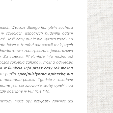
 łapach. Właśnie dlatego kompleks zachęca
 w częściach wspólnych budynku galerii
em”.
Jeśli dany punkt nie wyraża zgody na
ła także o komfort właścicieli mniejszych
 każdorazowo zabezpieczane jednorazową
dla zwierząt. W Punkcie Info można też
podczas robienia zakupów, można odwiedzić
 a w Punkcie Info przez cały rok można
ku pupila
specjalistyczną apteczką dla
b odebrania posiłku. Zgodnie z zasadami
czne jest sprawowanie stałej opieki nad
zki dostępne w Punkcie Info.
rywkowy może być przyjazny również dla