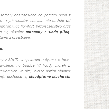
ą toalety dostosowane do potrzeb osób z
h użytkowników obiektu, niezależnie od
gwarantując komfort, bezpieczeństwo oraz
ją się również
automaty z wodą pitną
,
nia z przestrzeni.
u.
oby z ADHD, w spektrum autyzmu, a także
narażenia na bodźce. W każdy wtorek w
eklamowe. W akcji bierze udział również
Info dostępne są
nieodpłatne słuchawki