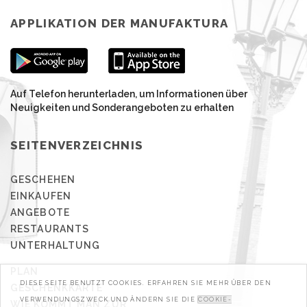
APPLIKATION DER MANUFAKTURA
Auf Telefon herunterladen, um Informationen über
Neuigkeiten und Sonderangeboten zu erhalten
SEITENVERZEICHNIS
GESCHEHEN
EINKAUFEN
ANGEBOTE
RESTAURANTS
UNTERHALTUNG
PLAN
DIESE SEITE BENUTZT COOKIES. ERFAHREN SIE MEHR ÜBER DEN
GESCHENKKARTE
VERWENDUNGSZWECK UND ÄNDERN SIE DIE
COOKIE-
WIE KOMMT MAN ZUR