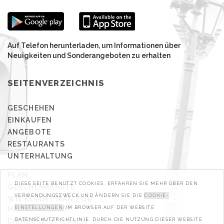
Auf Telefon herunterladen, um Informationen über
Neuigkeiten und Sonderangeboten zu erhalten
SEITENVERZEICHNIS
GESCHEHEN
EINKAUFEN
ANGEBOTE
RESTAURANTS
UNTERHALTUNG
PLAN
DIESE SEITE BENUTZT COOKIES. ERFAHREN SIE MEHR ÜBER DEN
GESCHENKKARTE
VERWENDUNGSZWECK UND ÄNDERN SIE DIE
COOKIE-
WIE KOMMT MAN ZUR
MANUFAKTURA?
EINSTELLUNGEN
IM BROWSER AUF DER WEBSITE
DIENSTLEISTUNGEN
DATENSCHUTZRICHTLINIE. DURCH DIE NUTZUNG DIESER WEBSITE