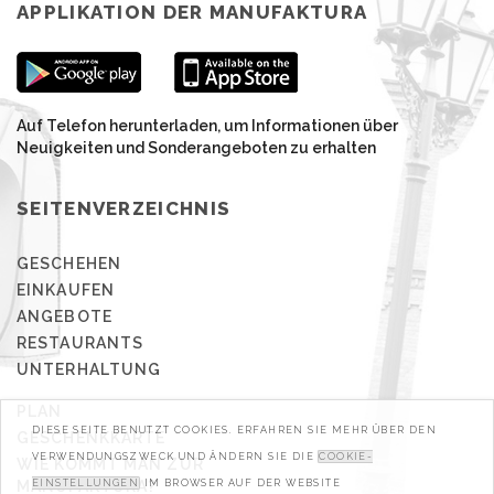
APPLIKATION DER MANUFAKTURA
Auf Telefon herunterladen, um Informationen über
Neuigkeiten und Sonderangeboten zu erhalten
SEITENVERZEICHNIS
GESCHEHEN
EINKAUFEN
ANGEBOTE
RESTAURANTS
UNTERHALTUNG
PLAN
DIESE SEITE BENUTZT COOKIES. ERFAHREN SIE MEHR ÜBER DEN
GESCHENKKARTE
VERWENDUNGSZWECK UND ÄNDERN SIE DIE
COOKIE-
WIE KOMMT MAN ZUR
MANUFAKTURA?
EINSTELLUNGEN
IM BROWSER AUF DER WEBSITE