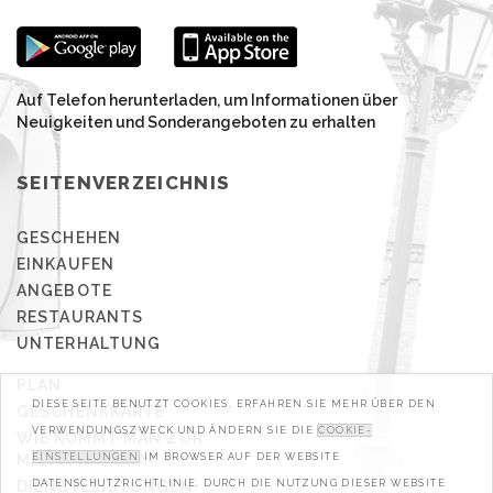
Auf Telefon herunterladen, um Informationen über
Neuigkeiten und Sonderangeboten zu erhalten
SEITENVERZEICHNIS
GESCHEHEN
EINKAUFEN
ANGEBOTE
RESTAURANTS
UNTERHALTUNG
PLAN
DIESE SEITE BENUTZT COOKIES. ERFAHREN SIE MEHR ÜBER DEN
GESCHENKKARTE
VERWENDUNGSZWECK UND ÄNDERN SIE DIE
COOKIE-
WIE KOMMT MAN ZUR
MANUFAKTURA?
EINSTELLUNGEN
IM BROWSER AUF DER WEBSITE
DIENSTLEISTUNGEN
DATENSCHUTZRICHTLINIE. DURCH DIE NUTZUNG DIESER WEBSITE