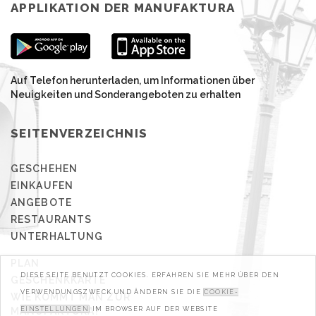
APPLIKATION DER MANUFAKTURA
Auf Telefon herunterladen, um Informationen über
Neuigkeiten und Sonderangeboten zu erhalten
SEITENVERZEICHNIS
GESCHEHEN
EINKAUFEN
ANGEBOTE
RESTAURANTS
UNTERHALTUNG
PLAN
DIESE SEITE BENUTZT COOKIES. ERFAHREN SIE MEHR ÜBER DEN
GESCHENKKARTE
VERWENDUNGSZWECK UND ÄNDERN SIE DIE
COOKIE-
WIE KOMMT MAN ZUR
MANUFAKTURA?
EINSTELLUNGEN
IM BROWSER AUF DER WEBSITE