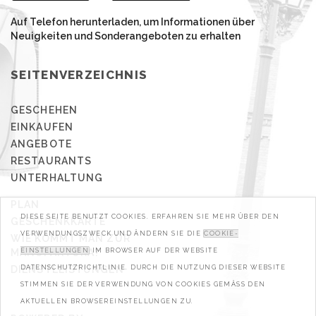
Auf Telefon herunterladen, um Informationen über
Neuigkeiten und Sonderangeboten zu erhalten
SEITENVERZEICHNIS
GESCHEHEN
EINKAUFEN
ANGEBOTE
RESTAURANTS
UNTERHALTUNG
PLAN
DIESE SEITE BENUTZT COOKIES. ERFAHREN SIE MEHR ÜBER DEN
GESCHENKKARTE
VERWENDUNGSZWECK UND ÄNDERN SIE DIE
COOKIE-
WIE KOMMT MAN ZUR
MANUFAKTURA?
EINSTELLUNGEN
IM BROWSER AUF DER WEBSITE
DIENSTLEISTUNGEN
DATENSCHUTZRICHTLINIE. DURCH DIE NUTZUNG DIESER WEBSITE
STIMMEN SIE DER VERWENDUNG VON COOKIES GEMÄSS DEN A
KTUELLEN BROWSEREINSTELLUNGEN ZU.