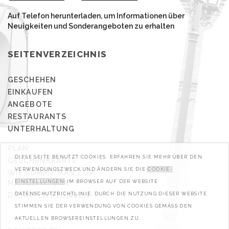
Auf Telefon herunterladen, um Informationen über
Neuigkeiten und Sonderangeboten zu erhalten
SEITENVERZEICHNIS
GESCHEHEN
EINKAUFEN
ANGEBOTE
RESTAURANTS
UNTERHALTUNG
PLAN
DIESE SEITE BENUTZT COOKIES. ERFAHREN SIE MEHR ÜBER DEN
GESCHENKKARTE
VERWENDUNGSZWECK UND ÄNDERN SIE DIE
COOKIE-
WIE KOMMT MAN ZUR
MANUFAKTURA?
EINSTELLUNGEN
IM BROWSER AUF DER WEBSITE
DIENSTLEISTUNGEN
DATENSCHUTZRICHTLINIE. DURCH DIE NUTZUNG DIESER WEBSITE
STIMMEN SIE DER VERWENDUNG VON COOKIES GEMÄSS DEN A
KTUELLEN BROWSEREINSTELLUNGEN ZU.