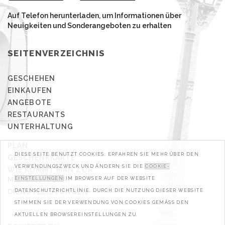
Auf Telefon herunterladen, um Informationen über
Neuigkeiten und Sonderangeboten zu erhalten
SEITENVERZEICHNIS
GESCHEHEN
EINKAUFEN
ANGEBOTE
RESTAURANTS
UNTERHALTUNG
PLAN
DIESE SEITE BENUTZT COOKIES. ERFAHREN SIE MEHR ÜBER DEN
GESCHENKKARTE
VERWENDUNGSZWECK UND ÄNDERN SIE DIE
COOKIE-
WIE KOMMT MAN ZUR
MANUFAKTURA?
EINSTELLUNGEN
IM BROWSER AUF DER WEBSITE
DIENSTLEISTUNGEN
DATENSCHUTZRICHTLINIE. DURCH DIE NUTZUNG DIESER WEBSITE
STIMMEN SIE DER VERWENDUNG VON COOKIES GEMÄSS DEN A
KTUELLEN BROWSEREINSTELLUNGEN ZU.