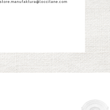
lstore.manufaktura@loccitane.com