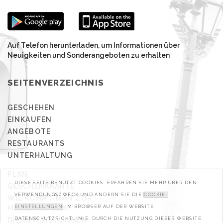
Auf Telefon herunterladen, um Informationen über
Neuigkeiten und Sonderangeboten zu erhalten
SEITENVERZEICHNIS
GESCHEHEN
EINKAUFEN
ANGEBOTE
RESTAURANTS
UNTERHALTUNG
PLAN
DIESE SEITE BENUTZT COOKIES. ERFAHREN SIE MEHR ÜBER DEN
GESCHENKKARTE
VERWENDUNGSZWECK UND ÄNDERN SIE DIE
COOKIE-
WIE KOMMT MAN ZUR
MANUFAKTURA?
EINSTELLUNGEN
IM BROWSER AUF DER WEBSITE
DIENSTLEISTUNGEN
DATENSCHUTZRICHTLINIE. DURCH DIE NUTZUNG DIESER WEBSITE