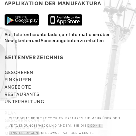
APPLIKATION DER MANUFAKTURA
Auf Telefon herunterladen, um Informationen über
Neuigkeiten und Sonderangeboten zu erhalten
SEITENVERZEICHNIS
GESCHEHEN
EINKAUFEN
ANGEBOTE
RESTAURANTS
UNTERHALTUNG
PLAN
DIESE SEITE BENUTZT COOKIES. ERFAHREN SIE MEHR ÜBER DEN
GESCHENKKARTE
VERWENDUNGSZWECK UND ÄNDERN SIE DIE
COOKIE-
WIE KOMMT MAN ZUR
MANUFAKTURA?
EINSTELLUNGEN
IM BROWSER AUF DER WEBSITE