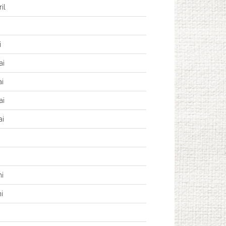
il
i
ai
ai
ai
ai
i
ni
ni