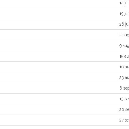
12 jul
19 jul
26 jul
2 au
9 au
15 au
16 a
23 a
6 se
13 s
20 s
27 s