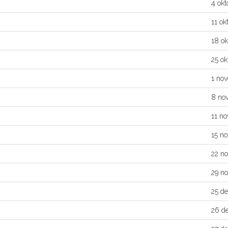
4 okt
11 ok
18 ok
25 ok
1 no
8 no
11 n
15 n
22 n
29 n
25 d
26 d