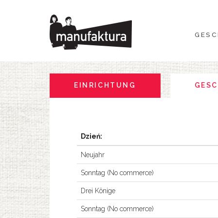
GESCHEHEN
GESC
EINKAUFEN
ANGEBOTE
EINRICHTUNG
GESC
UNTERHALTUNG
RESTAURANTS
Dzień:
Neujahr
PLAN
Sonntag (No commerce)
ÜBER UNS
Drei Könige
Sonntag (No commerce)