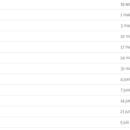
19 apr
1 mai
3 ma
10 m
17 m
24 m
31 m
4 jun
7 juni
14 ju
21 ju
5 juli