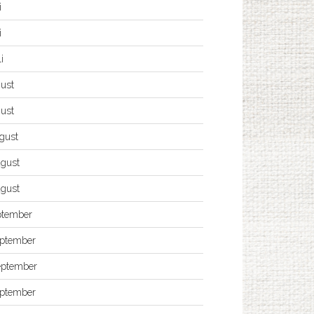
i
i
i
gust
gust
gust
ugust
ugust
ptember
eptember
eptember
eptember