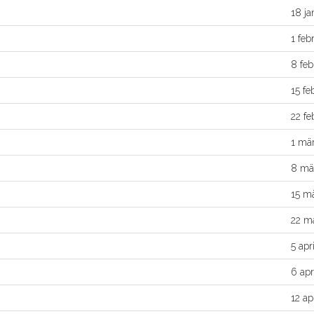
18 ja
1 feb
8 feb
15 fe
22 fe
1 mä
8 mä
15 m
22 m
5 apri
6 apr
12 apr