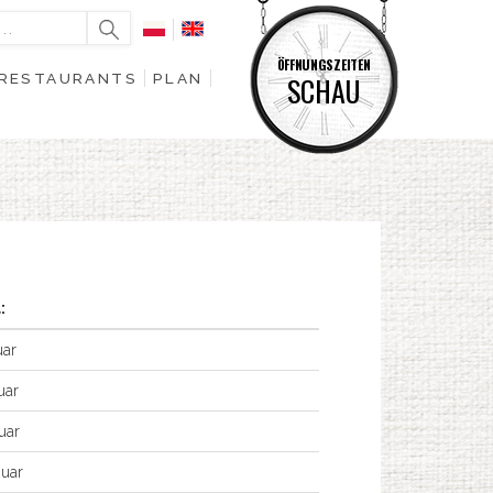
ÖFFNUNGSZEITEN
RESTAURANTS
PLAN
SCHAU
:
uar
uar
uar
nuar