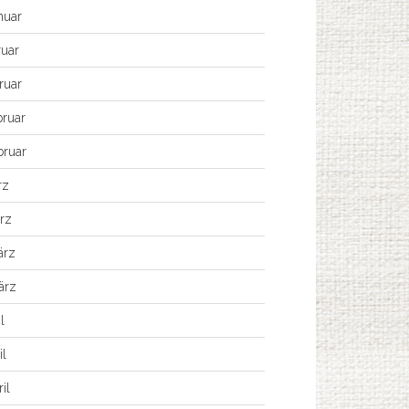
nuar
ruar
ruar
bruar
bruar
rz
rz
ärz
ärz
l
il
il