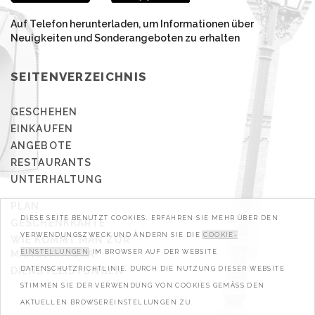
Auf Telefon herunterladen, um Informationen über
Neuigkeiten und Sonderangeboten zu erhalten
SEITENVERZEICHNIS
GESCHEHEN
EINKAUFEN
ANGEBOTE
RESTAURANTS
UNTERHALTUNG
PLAN
DIESE SEITE BENUTZT COOKIES. ERFAHREN SIE MEHR ÜBER DEN
GESCHENKKARTE
VERWENDUNGSZWECK UND ÄNDERN SIE DIE
COOKIE-
WIE KOMMT MAN ZUR
MANUFAKTURA?
EINSTELLUNGEN
IM BROWSER AUF DER WEBSITE
DIENSTLEISTUNGEN
DATENSCHUTZRICHTLINIE. DURCH DIE NUTZUNG DIESER WEBSITE
STIMMEN SIE DER VERWENDUNG VON COOKIES GEMÄSS DEN A
KTUELLEN BROWSEREINSTELLUNGEN ZU.