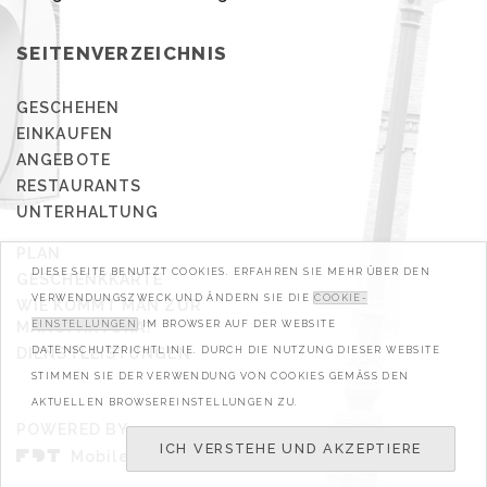
SEITENVERZEICHNIS
GESCHEHEN
EINKAUFEN
ANGEBOTE
RESTAURANTS
UNTERHALTUNG
PLAN
DIESE SEITE BENUTZT COOKIES. ERFAHREN SIE MEHR ÜBER DEN
GESCHENKKARTE
VERWENDUNGSZWECK UND ÄNDERN SIE DIE
COOKIE-
WIE KOMMT MAN ZUR
MANUFAKTURA?
EINSTELLUNGEN
IM BROWSER AUF DER WEBSITE
DIENSTLEISTUNGEN
DATENSCHUTZRICHTLINIE. DURCH DIE NUTZUNG DIESER WEBSITE
STIMMEN SIE DER VERWENDUNG VON COOKIES GEMÄSS DEN A
KTUELLEN BROWSEREINSTELLUNGEN ZU.
POWERED BY
ICH VERSTEHE UND AKZEPTIERE
Mobile & Web Developers