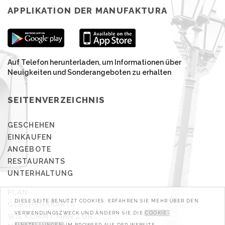
APPLIKATION DER MANUFAKTURA
Auf Telefon herunterladen, um Informationen über
Neuigkeiten und Sonderangeboten zu erhalten
SEITENVERZEICHNIS
GESCHEHEN
EINKAUFEN
ANGEBOTE
RESTAURANTS
UNTERHALTUNG
PLAN
DIESE SEITE BENUTZT COOKIES. ERFAHREN SIE MEHR ÜBER DEN
GESCHENKKARTE
VERWENDUNGSZWECK UND ÄNDERN SIE DIE
COOKIE-
WIE KOMMT MAN ZUR