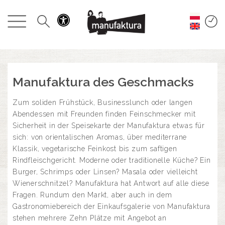
GESCHEHEN
EINKAUFEN
ANGEBOTE
Manufaktura des Geschmacks
Zum soliden Frühstück, Businesslunch oder langen
UNTERHALTUNG
Abendessen mit Freunden finden Feinschmecker mit
Sicherheit in der Speisekarte der Manufaktura etwas für
RESTAURANTS
sich: von orientalischen Aromas, über mediterrane
Klassik, vegetarische Feinkost bis zum saftigen
Rindfleischgericht. Moderne oder traditionelle Küche? Ein
PLAN
Burger, Schrimps oder Linsen? Masala oder vielleicht
Wienerschnitzel? Manufaktura hat Antwort auf alle diese
ÜBER UNS
Fragen. Rundum den Markt, aber auch in dem
Gastronomiebereich der Einkaufsgalerie von Manufaktura
stehen mehrere Zehn Plätze mit Angebot an