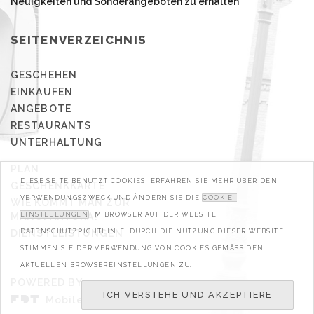
Neuigkeiten und Sonderangeboten zu erhalten
SEITENVERZEICHNIS
GESCHEHEN
EINKAUFEN
ANGEBOTE
RESTAURANTS
UNTERHALTUNG
PLAN
DIESE SEITE BENUTZT COOKIES. ERFAHREN SIE MEHR ÜBER DEN
GESCHENKKARTE
VERWENDUNGSZWECK UND ÄNDERN SIE DIE
COOKIE-
WIE KOMMT MAN ZUR
MANUFAKTURA?
EINSTELLUNGEN
IM BROWSER AUF DER WEBSITE
DIENSTLEISTUNGEN
DATENSCHUTZRICHTLINIE. DURCH DIE NUTZUNG DIESER WEBSITE
STIMMEN SIE DER VERWENDUNG VON COOKIES GEMÄSS DEN A
KTUELLEN BROWSEREINSTELLUNGEN ZU.
POWERED BY
ICH VERSTEHE UND AKZEPTIERE
Mobile & Web Developers