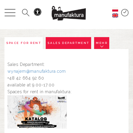
GESCHEHEN
EINKAUFEN
ANGEBOTE
SPACE FOR RENT
SALES DEPARTMENT
MEHR
UNTERHALTUNG
Sales Department:
wynajem@manufaktura.com
+48 42 664 92 60
RESTAURANTS
available at 9.00-17.00
Spaces for rent in manufaktura:
PLAN
ÜBER UNS