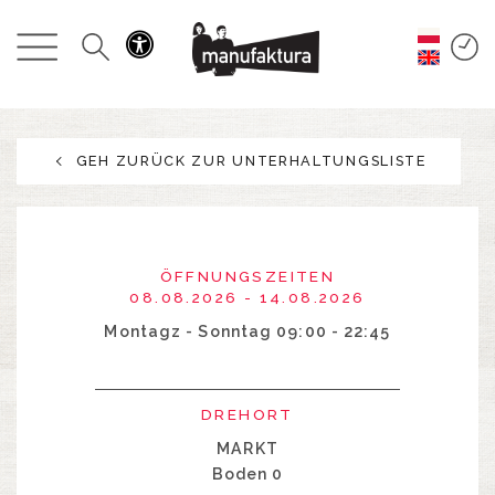
GESCHEHEN
EINKAUFEN
GEH ZURÜCK ZUR UNTERHALTUNGSLISTE
ANGEBOTE
UNTERHALTUNG
ÖFFNUNGSZEITEN
RESTAURANTS
08.08.2026 - 14.08.2026
Montagz - Sonntag 09:00 - 22:45
PLAN
DREHORT
ÜBER UNS
MARKT
Boden 0