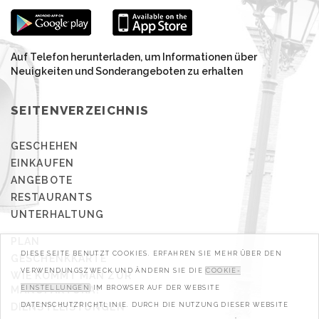
Auf Telefon herunterladen, um Informationen über
Neuigkeiten und Sonderangeboten zu erhalten
SEITENVERZEICHNIS
GESCHEHEN
EINKAUFEN
ANGEBOTE
RESTAURANTS
UNTERHALTUNG
PLAN
DIESE SEITE BENUTZT COOKIES. ERFAHREN SIE MEHR ÜBER DEN
GESCHENKKARTE
VERWENDUNGSZWECK UND ÄNDERN SIE DIE
COOKIE-
WIE KOMMT MAN ZUR
MANUFAKTURA?
EINSTELLUNGEN
IM BROWSER AUF DER WEBSITE
DIENSTLEISTUNGEN
DATENSCHUTZRICHTLINIE. DURCH DIE NUTZUNG DIESER WEBSITE