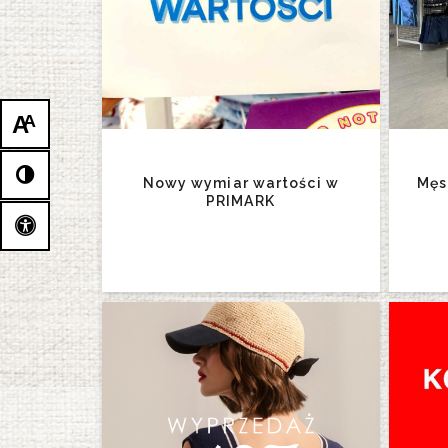
A
A
Nowy wymiar wartości w
Męs
PRIMARK