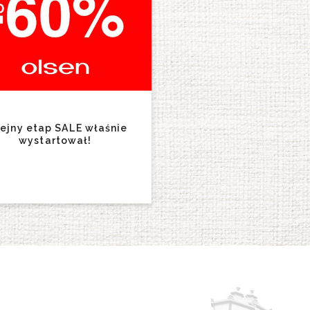
lejny etap SALE właśnie
wystartował!