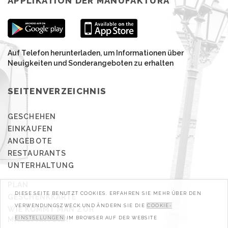
APPLIKATION DER MANUFAKTURA
Auf Telefon herunterladen, um Informationen über
Neuigkeiten und Sonderangeboten zu erhalten
SEITENVERZEICHNIS
GESCHEHEN
EINKAUFEN
ANGEBOTE
RESTAURANTS
UNTERHALTUNG
PLAN
DIESE SEITE BENUTZT COOKIES. ERFAHREN SIE MEHR ÜBER DEN
GESCHENKKARTE
VERWENDUNGSZWECK UND ÄNDERN SIE DIE
COOKIE-
WIE KOMMT MAN ZUR
MANUFAKTURA?
EINSTELLUNGEN
IM BROWSER AUF DER WEBSITE