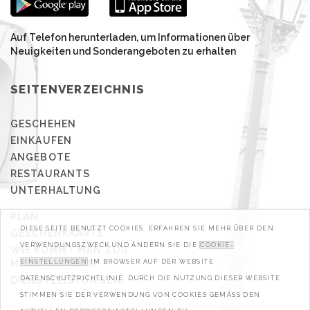
Auf Telefon herunterladen, um Informationen über
Neuigkeiten und Sonderangeboten zu erhalten
SEITENVERZEICHNIS
GESCHEHEN
EINKAUFEN
ANGEBOTE
RESTAURANTS
UNTERHALTUNG
PLAN
DIESE SEITE BENUTZT COOKIES. ERFAHREN SIE MEHR ÜBER DEN
GESCHENKKARTE
VERWENDUNGSZWECK UND ÄNDERN SIE DIE
COOKIE-
WIE KOMMT MAN ZUR
MANUFAKTURA?
EINSTELLUNGEN
IM BROWSER AUF DER WEBSITE
DIENSTLEISTUNGEN
DATENSCHUTZRICHTLINIE. DURCH DIE NUTZUNG DIESER WEBSITE
STIMMEN SIE DER VERWENDUNG VON COOKIES GEMÄSS DEN A