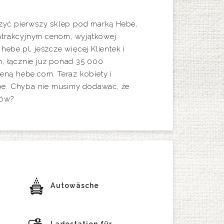
rzyć pierwszy sklep pod marką Hebe,
 atrakcyjnym cenom, wyjątkowej
ebe.pl, jeszcze więcej Klientek i
, łącznie już ponad 35 000
eną hebe.com. Teraz kobiety i
be. Chyba nie musimy dodawać, że
ców?
Autowäsche