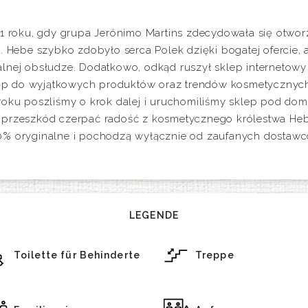
11 roku, gdy grupa Jerónimo Martins zdecydowała się otwo
. Hebe szybko zdobyło serca Polek dzięki bogatej ofercie,
nej obsłudze. Dodatkowo, odkąd ruszył sklep internetowy h
stęp do wyjątkowych produktów oraz trendów kosmetycznych
roku poszliśmy o krok dalej i uruchomiliśmy sklep pod dom
 przeszkód czerpać radość z kosmetycznego królestwa He
0% oryginalne i pochodzą wyłącznie od zaufanych dostaw
LEGENDE
Toilette für Behinderte
Treppe