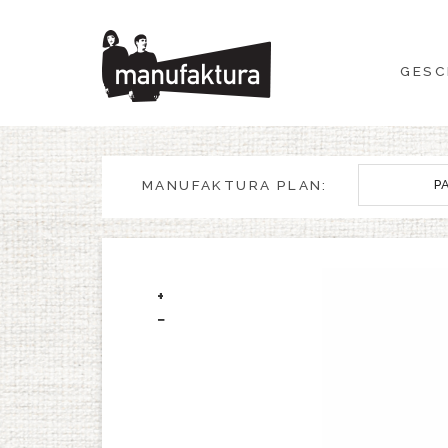
GESCHEHEN
GESC
EINKAUFEN
ANGEBOTE
MANUFAKTURA PLAN:
P
UNTERHALTUNG
RESTAURANTS
+
−
PLAN
ÜBER UNS