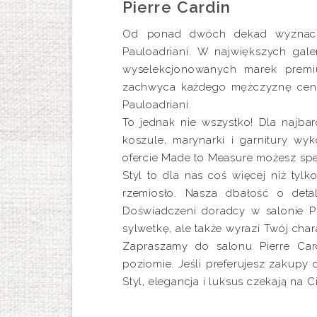
Pierre Cardin
Od ponad dwóch dekad wyznaczam
Pauloadriani. W największych gal
wyselekcjonowanych marek premiu
zachwyca każdego mężczyznę cenią
Pauloadriani.
To jednak nie wszystko! Dla najba
koszule, marynarki i garnitury wy
ofercie Made to Measure możesz sp
Styl to dla nas coś więcej niż tyl
rzemiosło. Nasza dbałość o deta
Doświadczeni doradcy w salonie Pi
sylwetkę, ale także wyrazi Twój cha
Zapraszamy do salonu Pierre Car
poziomie. Jeśli preferujesz zakupy
Styl, elegancja i luksus czekają na C