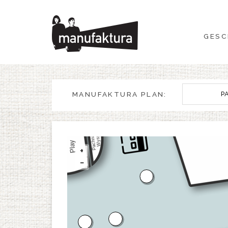
GESCHEHEN
GESC
EINKAUFEN
ANGEBOTE
MANUFAKTURA PLAN:
P
UNTERHALTUNG
RESTAURANTS
+
−
PLAN
ÜBER UNS