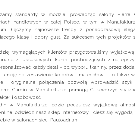
y standardy w modzie, prowadząc salony Pierre Ca
eriach handlowych w całej Polsce, w tym w Manufakturze
m. Łączymy najnowsze trendy z ponadczasową eleganc
cego klasę i dobry gust. Za sukcesem tych projektów st
rdziej wymagających klientów przygotowaliśmy wyjątkową
konane z luksusowych tkanin, pochodzących z najlepszy
ersonalizować każdy detal – od wyboru tkaniny, przez dod
ko umiejętne zestawienie kolorów i materiałów – to także w
le i oryginalne połączenia pozwolą wprowadzić szyk 
erre Cardin w Manufakturze pomogą Ci stworzyć stylizacj
rakter i osobowość.
din w Manufakturze, gdzie poczujesz wyjątkową atmo
 online, odwiedź nasz sklep internetowy i ciesz się wyg
iebie w salonach sieci Pauloadriani.