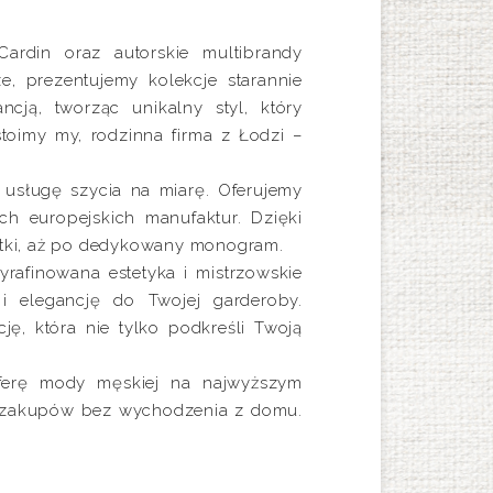
rdin oraz autorskie multibrandy
, prezentujemy kolekcje starannie
ją, tworząc unikalny styl, który
oimy my, rodzinna firma z Łodzi –
 usługę szycia na miarę. Oferujemy
ch europejskich manufaktur. Dzięki
atki, aż po dedykowany monogram.
yrafinowana estetyka i mistrzowskie
i elegancję do Twojej garderoby.
ę, która nie tylko podkreśli Twoją
sferę mody męskiej na najwyższym
odą zakupów bez wychodzenia z domu.