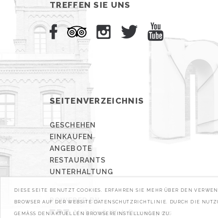
TREFFEN SIE UNS
SEITENVERZEICHNIS
GESCHEHEN
EINKAUFEN
ANGEBOTE
RESTAURANTS
UNTERHALTUNG
DIESE SEITE BENUTZT COOKIES. ERFAHREN SIE MEHR ÜBER DEN VERW
POWERED BY
BROWSER AUF DER WEBSITE DATENSCHUTZRICHTLINIE. DURCH DIE NUT
Mobile & Web Developers
GEMÄSS DEN AKTUELLEN BROWSEREINSTELLUNGEN ZU.