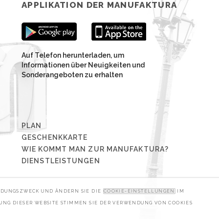
APPLIKATION DER MANUFAKTURA
Auf Telefon herunterladen, um
Informationen über Neuigkeiten und
Sonderangeboten zu erhalten
PLAN
GESCHENKKARTE
WIE KOMMT MAN ZUR MANUFAKTURA?
DIENSTLEISTUNGEN
ENDUNGSZWECK UND ÄNDERN SIE DIE
COOKIE-EINSTELLUNGEN
IM
ZUNG DIESER WEBSITE STIMMEN SIE DER VERWENDUNG VON COOKIES