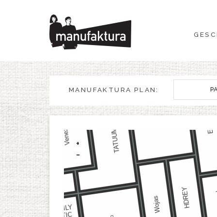
GESCHEHEN
GESC
EINKAUFEN
ANGEBOTE
MANUFAKTURA PLAN:
P
UNTERHALTUNG
RESTAURANTS
+
−
PLAN
ÜBER UNS