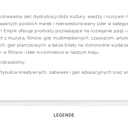
oznawalna sieć dystrybucji dóbr kultury, wiedzy i rozrywki n
nawalnych polskich marek i niekwestionowany lider w katego
 Empik oferuje produkty pozwalające na rozwijanie pasji i
 płyt z muzyką, filmów, gier multimedialnych, czasopism, art
h, gier planszowych, a także bilety na różnorodne wydarze
 w Polsce i lider e-commerce w naszym kraju.
gotowaliśmy.
, artykułów kreatywnych, zabawek i gier edukacyjnych oraz w
LEGENDE