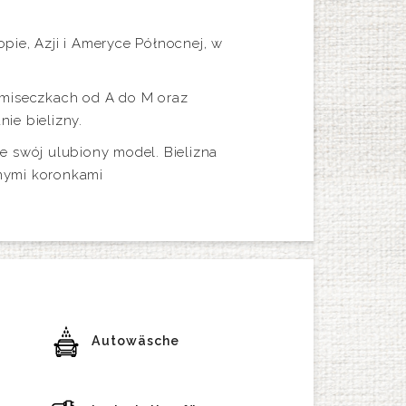
ie, Azji i Ameryce Północnej, w
 miseczkach od A do M oraz
ie bielizny.
e swój ulubiony model. Bielizna
lnymi koronkami
Autowäsche