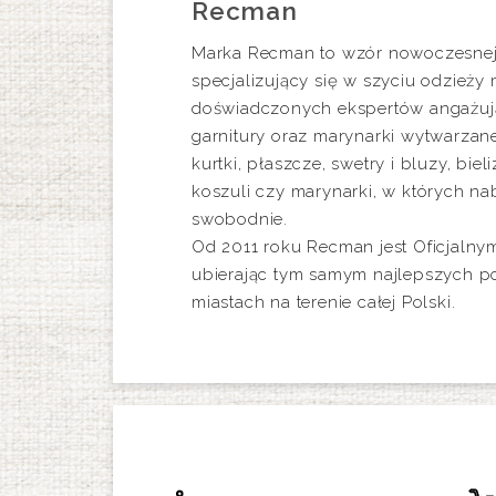
Recman
Marka Recman to wzór nowoczesnej e
specjalizujący się w szyciu odzieży
doświadczonych ekspertów angażuj
garnitury oraz marynarki wytwarzane
kurtki, płaszcze, swetry i bluzy, bi
koszuli czy marynarki, w których na
swobodnie.
Od 2011 roku Recman jest Oficjalny
ubierając tym samym najlepszych p
miastach na terenie całej Polski.