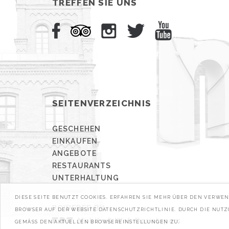
TREFFEN SIE UNS
SEITENVERZEICHNIS
GESCHEHEN
EINKAUFEN
ANGEBOTE
RESTAURANTS
UNTERHALTUNG
DIESE SEITE BENUTZT COOKIES. ERFAHREN SIE MEHR ÜBER DEN VERW
POWERED BY
BROWSER AUF DER WEBSITE DATENSCHUTZRICHTLINIE. DURCH DIE NUT
Mobile & Web Developers
GEMÄSS DEN AKTUELLEN BROWSEREINSTELLUNGEN ZU.