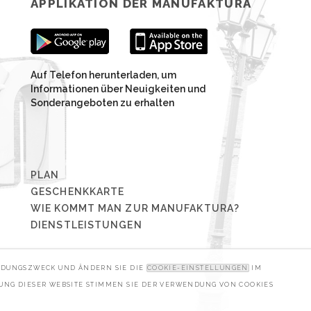
APPLIKATION DER MANUFAKTURA
Auf Telefon herunterladen, um
Informationen über Neuigkeiten und
Sonderangeboten zu erhalten
PLAN
GESCHENKKARTE
WIE KOMMT MAN ZUR MANUFAKTURA?
DIENSTLEISTUNGEN
ENDUNGSZWECK UND ÄNDERN SIE DIE
COOKIE-EINSTELLUNGEN
IM
ZUNG DIESER WEBSITE STIMMEN SIE DER VERWENDUNG VON COOKIES