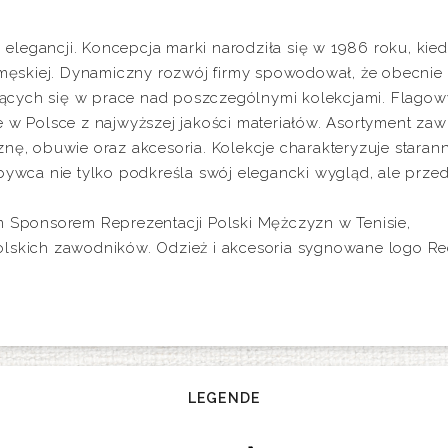
legancji. Koncepcja marki narodziła się w 1986 roku, kied
 męskiej. Dynamiczny rozwój firmy spowodował, że obecnie z
ących się w prace nad poszczególnymi kolekcjami. Flag
 w Polsce z najwyższej jakości materiałów. Asortyment zawi
eliznę, obuwie oraz akcesoria. Kolekcje charakteryzuje star
bywca nie tylko podkreśla swój elegancki wygląd, ale prze
m Sponsorem Reprezentacji Polski Mężczyzn w Tenisie,
olskich zawodników. Odzież i akcesoria sygnowane logo 
LEGENDE