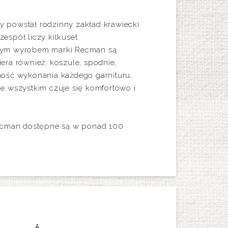
y powstał rodzinny zakład krawiecki
espół liczy kilkuset
owym wyrobem marki Recman są
era również: koszule, spodnie,
anność wykonania każdego garnituru,
de wszystkim czuje się komfortowo i
Recman dostępne są w ponad 100