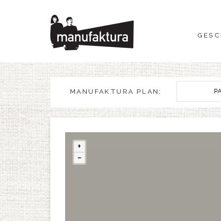
GESCHEHEN
GESC
EINKAUFEN
ANGEBOTE
MANUFAKTURA PLAN:
P
UNTERHALTUNG
RESTAURANTS
+
−
PLAN
ÜBER UNS