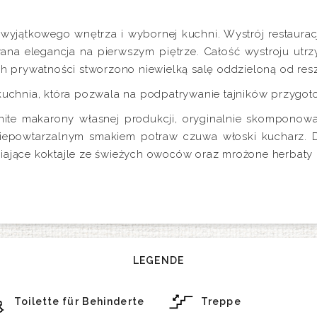
 wyjątkowego wnętrza i wybornej kuchni. Wystrój restauracj
wana elegancja na pierwszym piętrze. Całość wystroju ut
ch prywatności stworzono niewielką salę oddzieloną od resz
 kuchnia, która pozwala na podpatrywanie tajników przygo
e makarony własnej produkcji, oryginalnie skomponowane 
niepowtarzalnym smakiem potraw czuwa włoski kucharz. D
eźwiające koktajle ze świeżych owoców oraz mrożone herbaty
LEGENDE
Toilette für Behinderte
Treppe