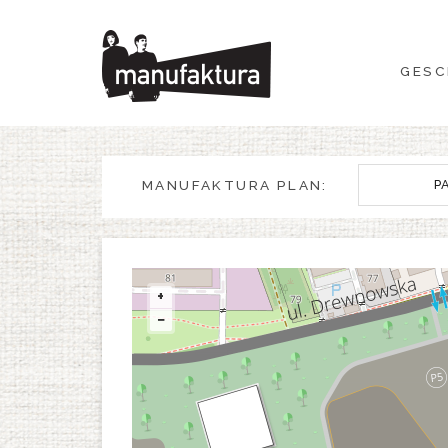
GESCHEHEN
GESC
EINKAUFEN
ANGEBOTE
MANUFAKTURA PLAN:
P
UNTERHALTUNG
RESTAURANTS
+
−
PLAN
ÜBER UNS